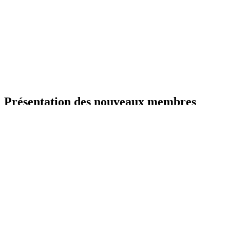
Présentation des nouveaux membres
Public
présentation
Bienvenue 🌟
Commencez votre aventure en publiant une
Discussion de présentation
. Dès validation de...
Voir la suite
Flux
Discussions
Membres
Photos
Albums
Documents