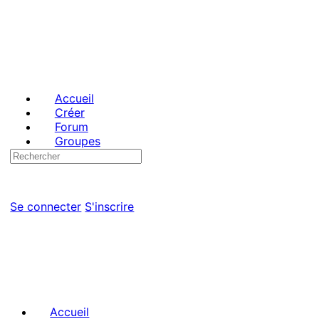
Toggle
Side
Panel
Accueil
Créer
Forum
Groupes
Recherche
Options
pour:
d'importation
Se connecter
S'inscrire
Accueil