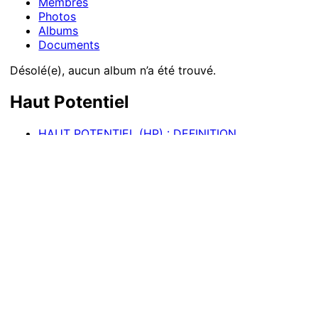
Présentation des nouveaux
membres
Public
présentation
Bienvenue 🌟
Commencez votre aventure en publiant
une Discussion de présentation
. Dès validation de...
Voir la suite
Flux
Discussions