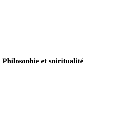
Philosophie et spiritualité
Public
standard
Un groupe pour parler
philosophie et spiritualité
, entre adultes
Haut Potentiel Émotionnel
(HPE) ou...
Voir la suite
Flux
Discussions
Membres
Photos
Albums
Documents