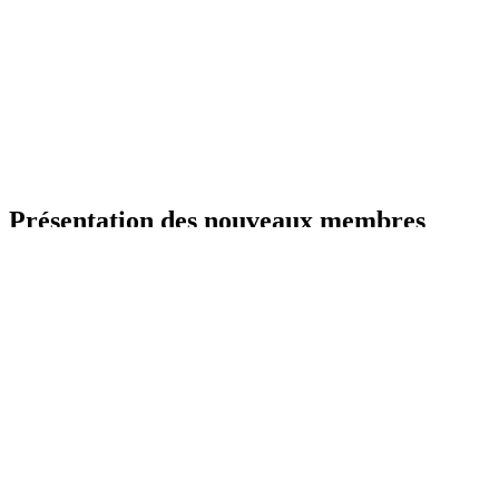
Présentation des nouveaux membres
Public
présentation
Bienvenue 🌟
Commencez votre aventure en publiant une
Discussion de présentation
. Dès validation de...
Voir la suite
Flux
Discussions
Membres
Photos
Albums
Documents