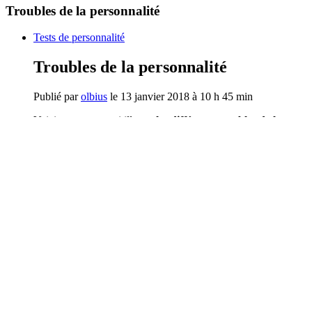
Troubles de la personnalité
Tests de personnalité
Troubles de la personnalité
Publié par
olbius
le 13 janvier 2018 à 10 h 45 min
Voici un «
test
» qui illustre
les différents troubles de la
personnalité
.
Alors, c’est quoi votre trouble de la personnalité à vous ? 🤪
Paranoïaque
Narcissique
Dépendant
Passif-Agressif
Borderline
Antisocial
Histrionique
Obsessionnel
Evitant
Schizoïde