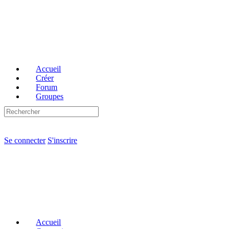
Toggle
Side
Panel
Accueil
Créer
Forum
Groupes
Recherche
Options
pour:
d'importation
Se connecter
S'inscrire
Accueil