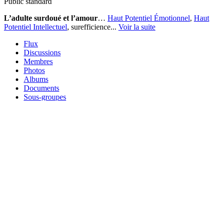
Public
standard
L’adulte surdoué et l’amour
…
Haut Potentiel Émotionnel
,
Haut
Potentiel Intellectuel
, surefficience...
Voir la suite
Flux
Discussions
Membres
Photos
Albums
Documents
Sous-groupes
Rechercher…
Rechercher
Reset
Trier par:
Chargement des groupes de la communauté en cours. Veuillez
patienter.
Haut Potentiel
HAUT POTENTIEL (HP) : DEFINITION
Haut Potentiel Émotionnel (HPE)
Caractéristiques du HPE