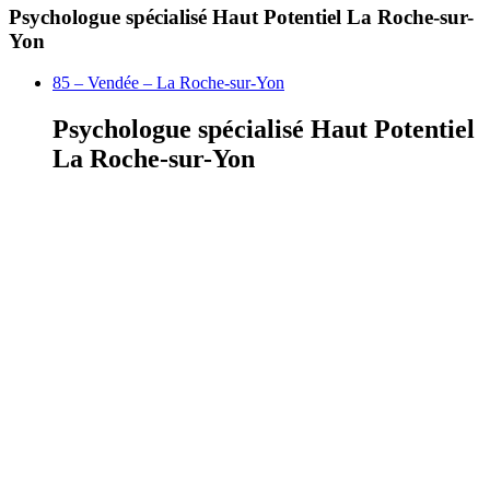
Psychologue spécialisé Haut Potentiel La Roche-sur-
Yon
85 – Vendée – La Roche-sur-Yon
Psychologue spécialisé Haut Potentiel
La Roche-sur-Yon
Publié par
olbius
le 8 mai 2020 à 16 h 30 min
En recherche de réponses sur le
Haut Potentiel à La Roche-
sur-Yon
? Quoi de mieux que de faire appel à un
psychologue spécialisé Haut Potentiel
?
Qu’il soit
spécialiste de la précocité
en général ou, plus
particulièrement,
spécialisé Surdoué Adulte
, un
bon
psychologue
pourra vous accompagner pour toute question,
typique ou atypique, sensible voire hypersensible, que se pose
chaque zèbre (bilan psychologique, test de QI / test WAIS,
diagnostic de douance, …).
Psychologue spécialisé Haut Potentiel