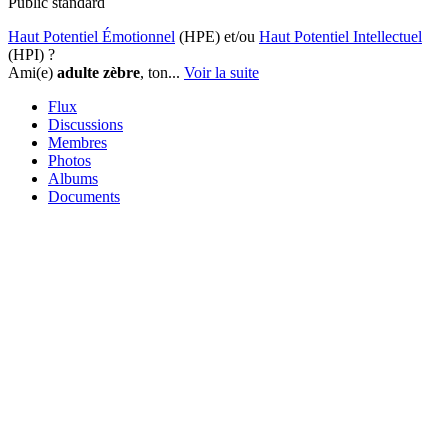
Public
standard
Haut Potentiel Émotionnel
(HPE) et/ou
Haut Potentiel Intellectuel
(HPI) ?
Ami(e)
adulte zèbre
, ton...
Voir la suite
Flux
Discussions
Membres
Photos
Albums
Documents
Sous-groupes
Tolérance et sociabilisation
Adulte zèbre
Tolérance et sociabilisation
Publié par
Membre Inconnu
le 9 octobre 2019 à 6 h 08 min
Hier et durant quelques heures, j’ai été membre d’un groupe
sur FB qui s’intitule « Entre Amis Aspi(e)s – Forum de
rencontres entre aspergers »… « J’ai été » puisque je n’ai plus