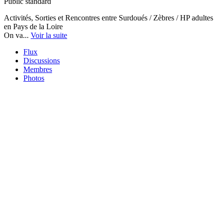
Public
standard
Activités, Sorties et Rencontres entre Surdoués / Zèbres / HP adultes
en Pays de la Loire
On va...
Voir la suite
Flux
Discussions
Membres
Photos
Albums
Documents
Sous-groupes
Photos
Demande des photos du groupe en cours. Veuillez patienter.
Haut Potentiel
HAUT POTENTIEL (HP) : DEFINITION
Haut Potentiel Émotionnel (HPE)
Caractéristiques du HPE
Quotient Emotionnel (QE)