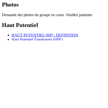
Photos
Demande des photos du groupe en cours. Veuillez patienter.
Haut Potentiel
HAUT POTENTIEL (HP) : DEFINITION
Haut Potentiel Émotionnel (HPE)
Caractéristiques du HPE
Quotient Emotionnel (QE)
Test HPE
Haut Potentiel Intellectuel (HPI)
Caractéristiques du HPI
Pensée en arborescence
Déficit d’inhibition latente
Quotient Intellectuel (QI)
Test HPI
Psychologue spécialisé Haut Potentiel
Faux Self du surdoué
Livres sur les surdoués
Intelligence